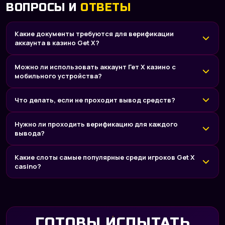
ВОПРОСЫ И
ОТВЕТЫ
Какие документы требуются для верификации
аккаунта в казино Get X?
Можно ли использовать аккаунт Гет Х казино с
мобильного устройства?
Что делать, если не проходит вывод средств?
Нужно ли проходить верификацию для каждого
вывода?
Какие слоты самые популярные среди игроков Get X
casino?
ГОТОВЫ ИСПЫТАТЬ