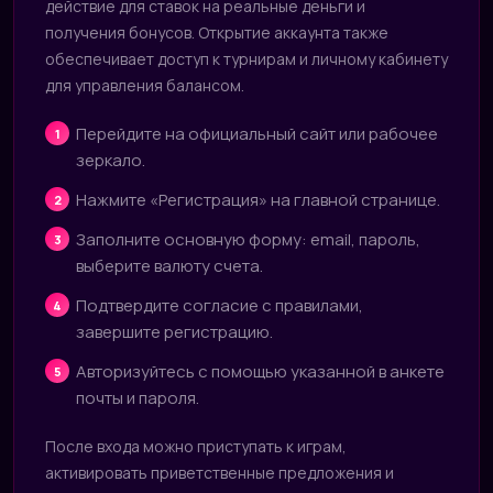
действие для ставок на реальные деньги и
получения бонусов. Открытие аккаунта также
обеспечивает доступ к турнирам и личному кабинету
для управления балансом.
Перейдите на официальный сайт или рабочее
зеркало.
Нажмите «Регистрация» на главной странице.
Заполните основную форму: email, пароль,
выберите валюту счета.
Подтвердите согласие с правилами,
завершите регистрацию.
Авторизуйтесь с помощью указанной в анкете
почты и пароля.
После входа можно приступать к играм,
активировать приветственные предложения и