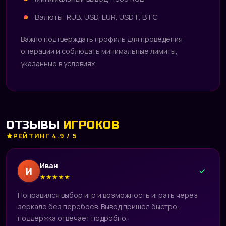
Валюты: RUB, USD, EUR, USDT, BTC
Важно подтверждать профиль для проведения
операций и соблюдать минимальные лимиты,
указанные в условиях.
ОТЗЫВЫ
ИГРОКОВ
РЕЙТИНГ 4.9 / 5
Иван
И
★
★
★
★
★
Понравился выбор игр и возможность играть через
зеркало без перебоев. Вывод пришёл быстро,
поддержка отвечает подробно.