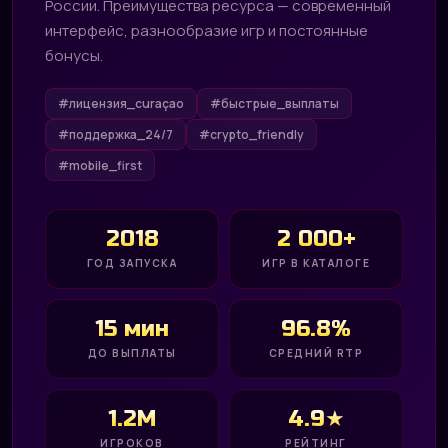
России. Преимущества ресурса — современный
интерфейс, разнообразие игр и постоянные
бонусы.
#лицензия_curaçao
#быстрые_выплаты
#поддержка_24/7
#crypto_friendly
#mobile_first
2018
2 000+
ГОД ЗАПУСКА
ИГР В КАТАЛОГЕ
15 мин
96.8%
ДО ВЫПЛАТЫ
СРЕДНИЙ RTP
1.2M
4.9★
ИГРОКОВ
РЕЙТИНГ