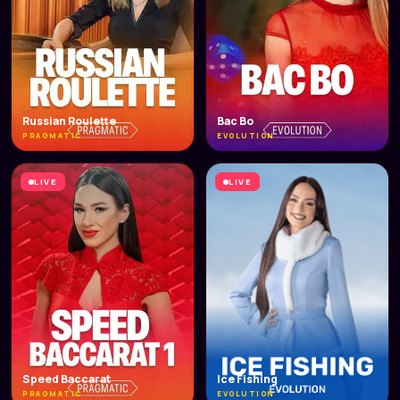
Russian Roulette
Bac Bo
PRAGMATIC
EVOLUTION
LIVE
LIVE
Speed Baccarat
Ice Fishing
PRAGMATIC
EVOLUTION