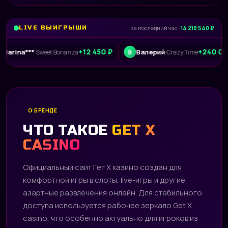
LIVE ВЫИГРЫШИ
за последний час ·
14 218 540 ₽
+12 450 ₽
+240 015 ₽
***
Валерий
·
Sweet Bonanza
·
Crazy Time
В
О БРЕНДЕ
ЧТО ТАКОЕ
GET X
CASINO
Официальный сайт Гет Х казино создан для
комфортной игры в слоты, live-игры и другие
азартные развлечения онлайн. Для стабильного
доступа используется рабочее зеркало Get X
casino, что особенно актуально для игроков из