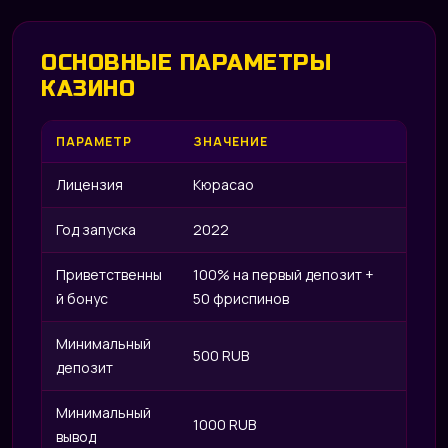
ОСНОВНЫЕ ПАРАМЕТРЫ
КАЗИНО
GET 
ПАРАМЕТР
ЗНАЧЕНИЕ
Лицензия
Кюрасао
Год запуска
2022
Приветственны
100% на первый депозит +
й бонус
50 фриспинов
Минимальный
500 RUB
депозит
Минимальный
1000 RUB
вывод