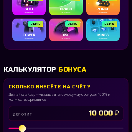
DEMO
DEMO
DEMO
КАЛЬКУЛЯТОР
БОНУСА
СКОЛЬКО ВНЕСЁТЕ НА СЧЁТ?
Двигай слайдер — увидишь итоговую сумму с бонусом 100% и
количество фриспинов
10 000 ₽
ДЕПОЗИТ