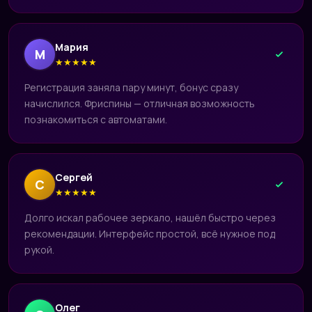
Мария
М
★
★
★
★
★
Регистрация заняла пару минут, бонус сразу
начислился. Фриспины — отличная возможность
познакомиться с автоматами.
Сергей
С
★
★
★
★
★
Долго искал рабочее зеркало, нашёл быстро через
рекомендации. Интерфейс простой, всё нужное под
рукой.
Олег