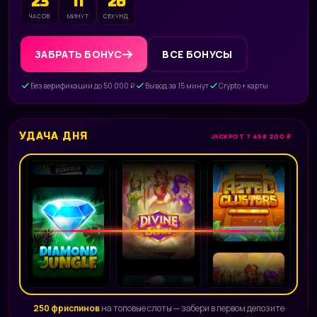
23
11
24
ЧАСОВ
МИНУТ
СЕКУНД
ЗАБРАТЬ БОНУС
ВСЕ БОНУСЫ
Без верификации до 50 000 ₽
Вывод за 15 минут
Crypto + карты
УДАЧА ДНЯ
JACKPOT 7 458 200 ₽
250 фриспинов
на топовые слоты — забери в первом депозите