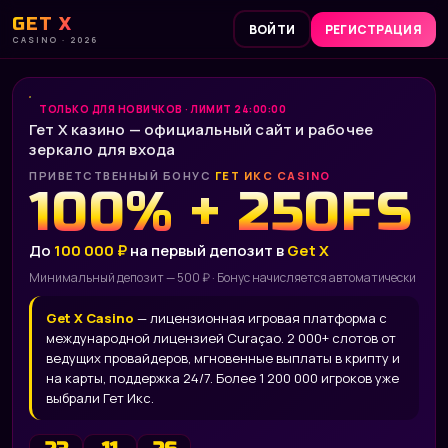
GET X
ВОЙТИ
РЕГИСТРАЦИЯ
CASINO · 2026
ТОЛЬКО ДЛЯ НОВИЧКОВ · ЛИМИТ 24:00:00
Гет Х казино — официальный сайт и рабочее
зеркало для входа
ПРИВЕТСТВЕННЫЙ БОНУС
ГЕТ ИКС CASINO
100% + 250FS
До
100 000 ₽
на первый депозит в
Get X
Минимальный депозит — 500 ₽ · Бонус начисляется автоматически
Get X Casino
— лицензионная игровая платформа с
международной лицензией Curaçao. 2 000+ слотов от
ведущих провайдеров, мгновенные выплаты в крипту и
на карты, поддержка 24/7. Более 1 200 000 игроков уже
выбрали Гет Икс.