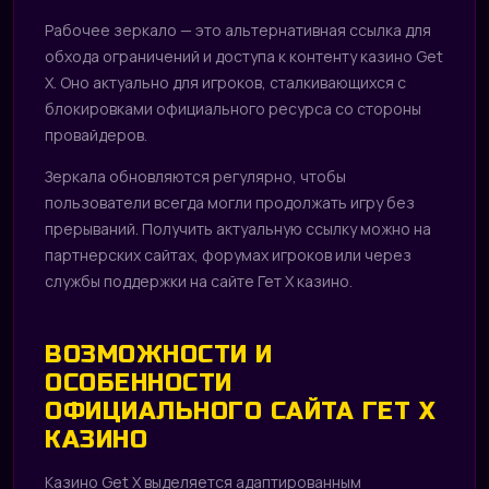
Рабочее зеркало — это альтернативная ссылка для
обхода ограничений и доступа к контенту казино Get
X. Оно актуально для игроков, сталкивающихся с
блокировками официального ресурса со стороны
провайдеров.
Зеркала обновляются регулярно, чтобы
пользователи всегда могли продолжать игру без
прерываний. Получить актуальную ссылку можно на
партнерских сайтах, форумах игроков или через
службы поддержки на сайте Гет Х казино.
ВОЗМОЖНОСТИ И
ОСОБЕННОСТИ
ОФИЦИАЛЬНОГО САЙТА ГЕТ Х
КАЗИНО
Казино Get X выделяется адаптированным